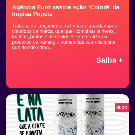
Agência Euro assina ação ‘Colorê’ da
Impisa Papéis
Trata-se do lançamento da linha de guardanapos
coloridos da marca, que quer combinar talheres,
toalhas, pratos e alimentos A Euro realizou o
processo de naming – nomenclatura e disciplina
que decide como...
Saiba +
BLOG