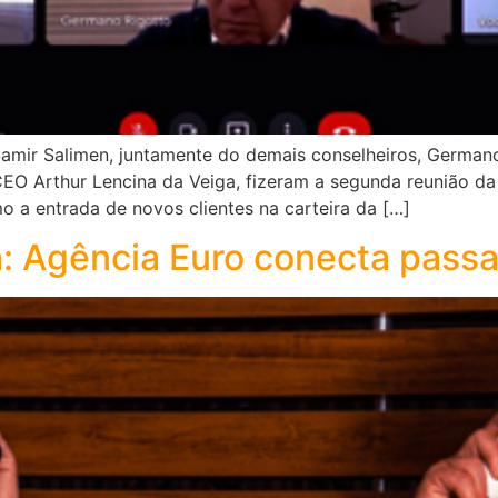
mir Salimen, juntamente do demais conselheiros, Germano R
CEO Arthur Lencina da Veiga, fizeram a segunda reunião da
a entrada de novos clientes na carteira da […]
a: Agência Euro conecta passa