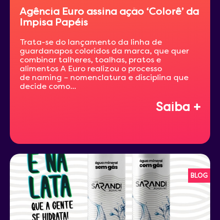
Agência Euro assina ação ‘Colorê’ da
Impisa Papéis
Trata-se do lançamento da linha de
guardanapos coloridos da marca, que quer
combinar talheres, toalhas, pratos e
alimentos A Euro realizou o processo
de naming – nomenclatura e disciplina que
decide como...
Saiba +
BLOG